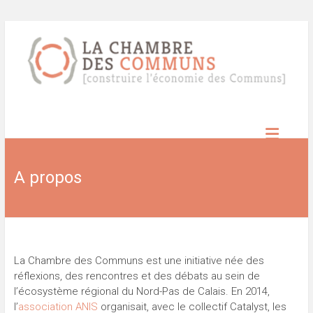
Skip
to
content
Chambre
des
A propos
Communs
Construire
l’économie
des
communs
La Chambre des Communs est une initiative née des
réflexions, des rencontres et des débats au sein de
l’écosystème régional du Nord-Pas de Calais. En 2014,
l’
association ANIS
organisait, avec le collectif Catalyst, les