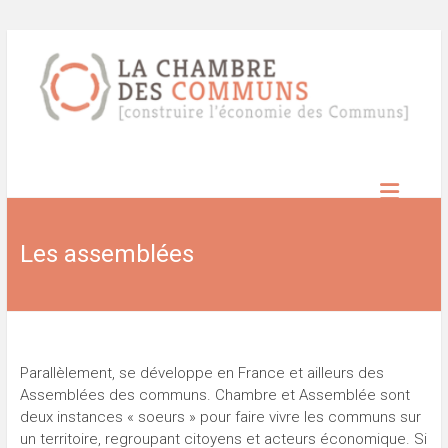
Skip
to
content
Chambre
des
Les assemblées
Communs
Construire
l’économie
des
communs
Parallèlement, se développe en France et ailleurs des
Assemblées des communs. Chambre et Assemblée sont
deux instances « soeurs » pour faire vivre les communs sur
un territoire, regroupant citoyens et acteurs économique. Si