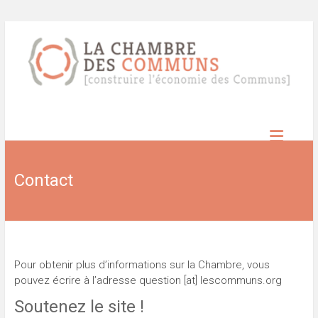
Skip
to
content
Chambre
des
Contact
Communs
Construire
l’économie
des
communs
Pour obtenir plus d’informations sur la Chambre, vous
pouvez écrire à l’adresse question [at] lescommuns.org
Soutenez le site !